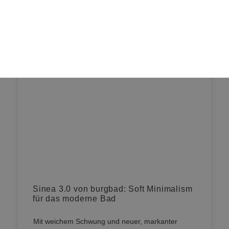
Neuigkeiten
Sinea 3.0 von burgbad: Soft Minimalism
für das moderne Bad
Mit weichem Schwung und neuer, markanter