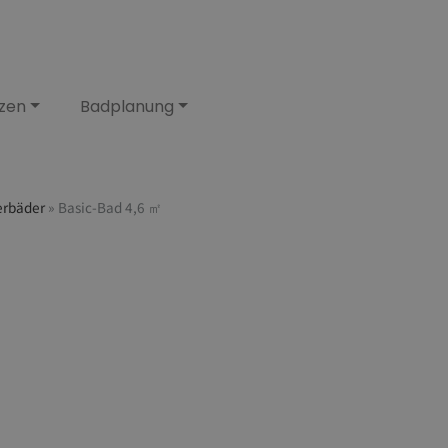
zen
Badplanung
erbäder
»
Basic-Bad 4,6 ㎡
㎡