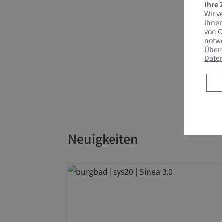
Ihre
Wir v
Ihnen
von C
notwe
Übers
Date
Neuigkeiten