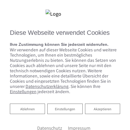
Diese Webseite verwendet Cookies
Ihre Zustimmung können Sie jederzeit widerrufen.
Wir verwenden auf dieser Webseite Cookies und weitere
Technologien, um Ihnen ein bestmögliches
Nutzungserlebnis zu bieten. Sie können das Setzen von
Cookies auch ablehnen und unsere Seite nur mit den
technisch notwendigen Cookies nutzen. Weitere
Informationen, sowie eine detaillierte Übersicht der
Cookies und eingesetzten Technologien finden Sie in
unserer
Datenschutzerklärung
. Sie können Ihre
Einstellungen
jederzeit ändern.
Heizen mit Wärmepumpe
Ablehnen
Ablehnen
Einstellungen
Akzeptieren
Haas GmbH: Ihr Partner für nachhaltige Wärme
Ihnen fehlt eine nachhaltige Form der Heizung für
Datenschutz
Impressum