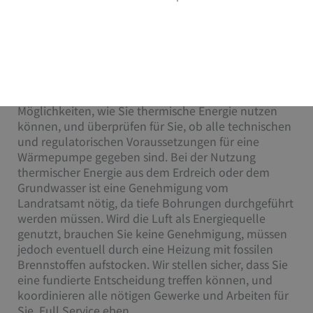
maximales Wohnglück? Sie sind sich nicht sicher, ob
eine Wärmepumpenheizung für Ihr Gebäude
geeignet oder zugelassen ist? Wir beantworten Ihre
Fragen und bieten Ihnen ein Full-Service-Paket zum
Thema Wärmepumpenheizung.
Wir besprechen mit Ihnen die verschiedenen
Möglichkeiten, wie Sie thermische Energie nutzen
können, und überprüfen für Sie, ob alle technischen
und regulatorischen Voraussetzungen für eine
Wärmepumpe gegeben sind. Bei der Nutzung
thermischer Energie aus dem Erdreich oder dem
Grundwasser ist eine Genehmigung vom
Landratsamt nötig, da tiefe Bohrungen durchgeführt
werden müssen. Wird die Luft als Energiequelle
genutzt, brauchen Sie keine Genehmigung, müssen
jedoch eventuell durch eine Heizung mit fossilen
Brennstoffen aufstocken. Wir stellen sicher, dass Sie
eine fundierte Entscheidung treffen können, und
koordinieren alle nötigen Gewerke und Arbeiten für
Sie. Full Service eben.