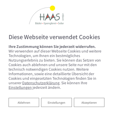
Diese Webseite verwendet Cookies
Ihre Zustimmung können Sie jederzeit widerrufen.
Wir verwenden auf dieser Webseite Cookies und weitere
Startseite
»
Bad
»
Badinspiration & Musterbäder
»
Basic-Bad 7 ㎡
Technologien, um Ihnen ein bestmögliches
Nutzungserlebnis zu bieten. Sie können das Setzen von
Cookies auch ablehnen und unsere Seite nur mit den
technisch notwendigen Cookies nutzen. Weitere
Basic-Bad 7 ㎡
Informationen, sowie eine detaillierte Übersicht der
Cookies und eingesetzten Technologien finden Sie in
unserer
Datenschutzerklärung
. Sie können Ihre
Einstellungen
jederzeit ändern.
Ablehnen
Ablehnen
Einstellungen
Akzeptieren