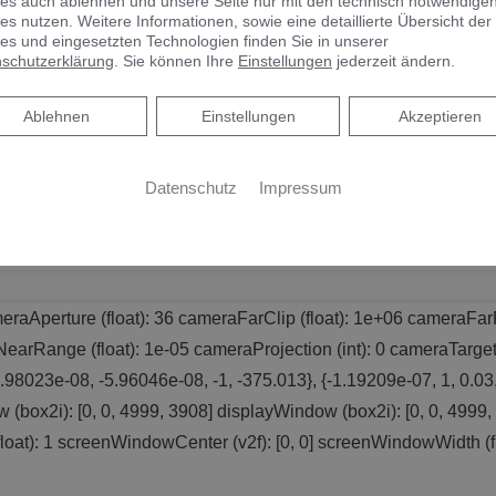
es auch ablehnen und unsere Seite nur mit den technisch notwendige
es nutzen. Weitere Informationen, sowie eine detaillierte Übersicht der
es und eingesetzten Technologien finden Sie in unserer
nienführung zeigt sich die Kollektion Sinea 3.0 natürlich und minima
schutzerklärung
. Sie können Ihre
Einstellungen
jederzeit ändern.
Ablehnen
Ablehnen
Einstellungen
Akzeptieren
Datenschutz
Impressum