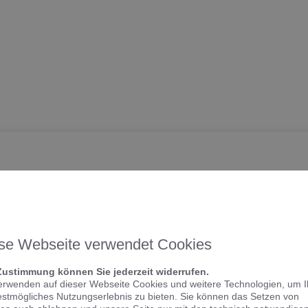
se Webseite verwendet Cookies
Zustimmung können Sie jederzeit widerrufen.
erwenden auf dieser Webseite Cookies und weitere Technologien, um 
estmögliches Nutzungserlebnis zu bieten. Sie können das Setzen von
t Minimalism für das moderne Bad