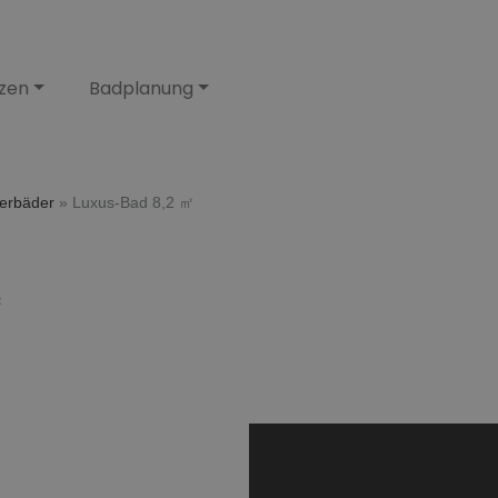
zen
Badplanung
terbäder
»
Luxus-Bad 8,2 ㎡
㎡