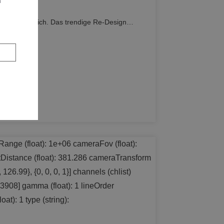
n
listisch zugleich. Das trendige Re-Design…