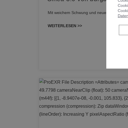
Cooki
Cooki
Cooki
Mit weichem Schwung und neuer, markanter Li
Daten
WEITERLESEN >>